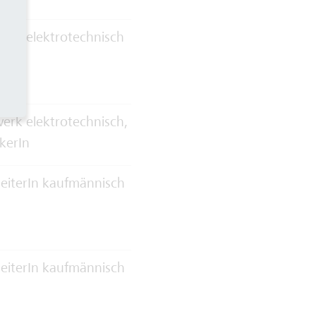
erk elektrotechnisch
rk elektrotechnisch,
kerIn
eiterIn kaufmännisch
eiterIn kaufmännisch