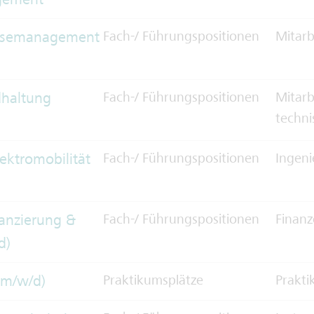
eisemanagement
Fach-/ Führungspositionen
Mitarb
dhaltung
Fach-/ Führungspositionen
Mitarb
techni
lektromobilität
Fach-/ Führungspositionen
Ingen
nanzierung &
Fach-/ Führungspositionen
Finan
d)
(m/w/d)
Praktikumsplätze
Prakt