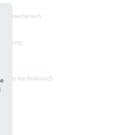
erk mechanisch
dhaltung
eiterIn kaufmännisch
se
d
zen