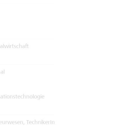
alwirtschaft
al
ationstechnologie
eurwesen, TechnikerIn