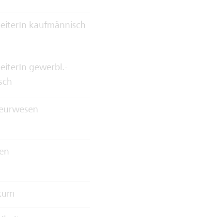
eiterIn kaufmännisch
eiterIn gewerbl.-
sch
ieurwesen
zen
ikum