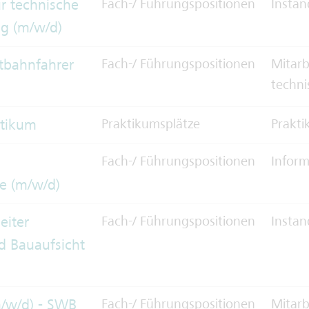
ür technische
Fach-/ Führungspositionen
Instan
g (m/w/d)
tbahnfahrer
Fach-/ Führungspositionen
Mitarb
techni
ktikum
Praktikumsplätze
Prakt
Fach-/ Führungspositionen
Inform
e (m/w/d)
eiter
Fach-/ Führungspositionen
Instan
d Bauaufsicht
m/w/d) - SWB
Fach-/ Führungspositionen
Mitarb