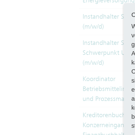
Energieversorgung
C
Instandhalter Sch
(m/w/d)
W
v
Instandhalter Schi
g
Schwerpunkt Unte
A
(m/w/d)
k
C
Koordinator
s
Betriebsmittelinfo
e
und Prozessmanag
a
k
Kreditorenbuchhalt
b
Konzerneingangsr
s