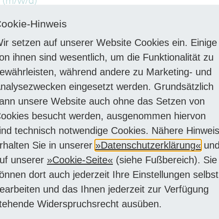
 (m/w/d)
ookie-Hinweis
ienenfahrzeuge
Fach-/ Führungspositionen
Handw
ir setzen auf unserer Website Cookies ein. Einige
on ihnen sind wesentlich, um die Funktionalität zu
enenfahrzeuge -
Fach-/ Führungspositionen
Instan
ewährleisten, während andere zu Marketing- und
rflurdrehbank
nalysezwecken eingesetzt werden. Grundsätzlich
ann unsere Website auch ohne das Setzen von
ookies besucht werden, ausgenommen hiervon
Fach-/ Führungspositionen
Mitarb
ind technisch notwendige Cookies. Nähere Hinwei
rmationssysteme
rhalten Sie in unserer
Datenschutzerklärung
un
ement (m/w/d)
uf unserer
Cookie-Seite
(siehe Fußbereich). Sie
önnen dort auch jederzeit Ihre Einstellungen selbst
er für
Fach-/ Führungspositionen
Finan
earbeiten und das Ihnen jederzeit zur Verfügung
echnungen /
tehende Widerspruchsrecht ausüben.