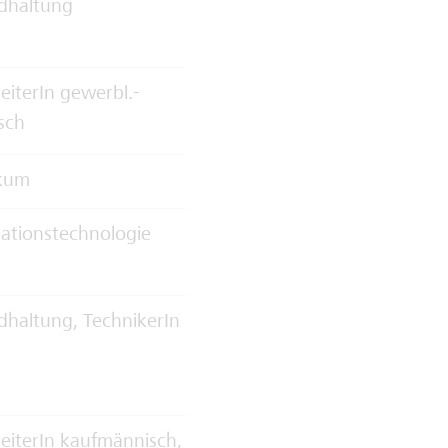
dhaltung
eiterIn gewerbl.-
sch
ikum
ationstechnologie
dhaltung, TechnikerIn
eiterIn kaufmännisch,