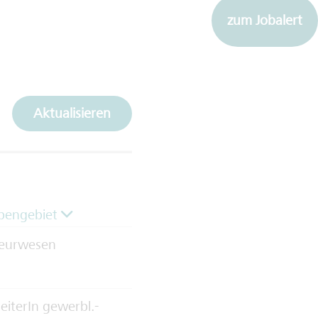
zum Jobalert
Aktualisieren
bengebiet
ieurwesen
eiterIn gewerbl.-