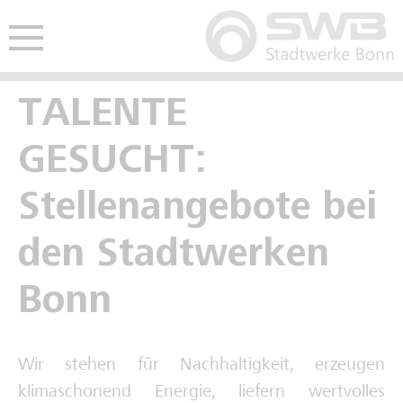
Hauptmenü öffnen
nü öffnen
TALENTE
Freie Ausbildungsplätze
Freie Stellen
Studentisches Praktikum
GESUCHT:
Kaufmännische Ausbildung
Interviews Fachkräfte
Werkstudium
Stellenangebote bei
Gewerblich-technische Ausbildung
Spannende Berufe im Video
den Stadtwerken
Deine Zukunft im Video
Bonn
Schulpraktikum
Wir stehen für Nachhaltigkeit, erzeugen
Interviews Auszubildende
klimaschonend Energie, liefern wertvolles