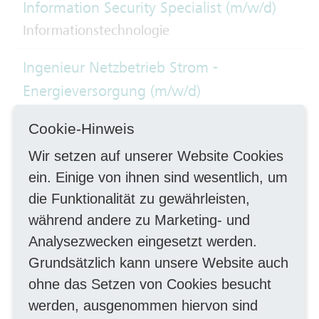
Information Security Specialist (m/w/d)
Informationstechnologie
Ingenieur Netzbetrieb Strom -
Energieversorgung (m/w/d)
Ingenieurwesen, TechnikerIn
Cookie-Hinweis
Instandhalter Schienenfahrzeuge (m/w/d)
Wir setzen auf unserer Website Cookies
Handwerk mechanisch
ein. Einige von ihnen sind wesentlich, um
die Funktionalität zu gewährleisten,
Instandhalter Schienenfahrzeuge -
während andere zu Marketing- und
Schwerpunkt Unterflurdrehbank (m/w/d)
Analysezwecken eingesetzt werden.
Instandhaltung
Grundsätzlich kann unsere Website auch
ohne das Setzen von Cookies besucht
Koordinator
werden, ausgenommen hiervon sind
Betriebsmittelinformationssysteme und