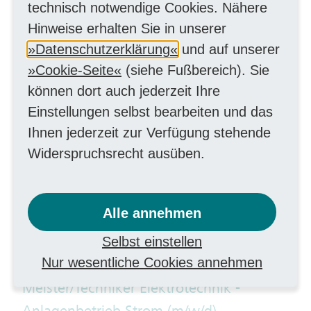
technisch notwendige Cookies. Nähere
Prozessmanagement (m/w/d)
Hinweise erhalten Sie in unserer
MitarbeiterIn kaufmännisch
Datenschutzerklärung
und auf unserer
Cookie-Seite
(siehe Fußbereich). Sie
Kreditorenbuchhalter für
können dort auch jederzeit Ihre
Konzerneingangsrechnungen /
Einstellungen selbst bearbeiten und das
Finanzbuchhalter (m/w/d)
Ihnen jederzeit zur Verfügung stehende
Finanzen
Widerspruchsrecht ausüben.
Meister/Techniker Elektrotechnik (m/w/d)
als Netzführer Energieversorgung –
Alle annehmen
Leitstelle
Selbst einstellen
Handwerk elektrotechnisch
Nur wesentliche Cookies annehmen
Meister/Techniker Elektrotechnik -
Anlagenbetrieb Strom (m/w/d)