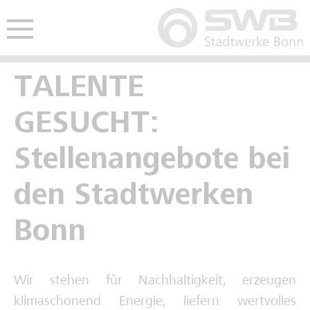
Hauptmenü öffnen
nü öffnen
TALENTE
Freie Ausbildungsplätze
Freie Stellen
Studentisches Praktikum
GESUCHT:
Kaufmännische Ausbildung
Interviews Fachkräfte
Werkstudium
Stellenangebote bei
Gewerblich-technische Ausbildung
Spannende Berufe im Video
den Stadtwerken
Deine Zukunft im Video
Bonn
Schulpraktikum
Wir stehen für Nachhaltigkeit, erzeugen
Interviews Auszubildende
klimaschonend Energie, liefern wertvolles