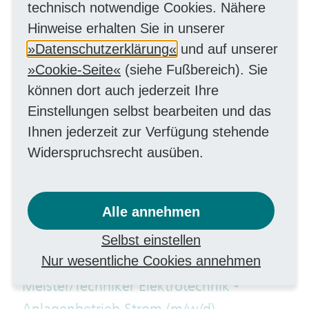
technisch notwendige Cookies. Nähere
Prozessmanagement (m/w/d)
Hinweise erhalten Sie in unserer
MitarbeiterIn kaufmännisch
Datenschutzerklärung
und auf unserer
Cookie-Seite
(siehe Fußbereich). Sie
Kreditorenbuchhalter für
können dort auch jederzeit Ihre
Konzerneingangsrechnungen /
Einstellungen selbst bearbeiten und das
Finanzbuchhalter (m/w/d)
Ihnen jederzeit zur Verfügung stehende
Finanzen
Widerspruchsrecht ausüben.
Meister/Techniker Elektrotechnik (m/w/d)
als Netzführer Energieversorgung –
Alle annehmen
Leitstelle
Selbst einstellen
Handwerk elektrotechnisch
Nur wesentliche Cookies annehmen
Meister/Techniker Elektrotechnik -
Anlagenbetrieb Strom (m/w/d)