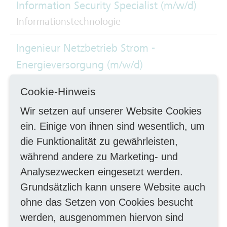
Information Security Specialist (m/w/d)
Informationstechnologie
Ingenieur Netzbetrieb Strom -
Energieversorgung (m/w/d)
Ingenieurwesen, TechnikerIn
Cookie-Hinweis
Instandhalter Schienenfahrzeuge (m/w/d)
Wir setzen auf unserer Website Cookies
Handwerk mechanisch
ein. Einige von ihnen sind wesentlich, um
die Funktionalität zu gewährleisten,
Instandhalter Schienenfahrzeuge -
während andere zu Marketing- und
Schwerpunkt Unterflurdrehbank (m/w/d)
Analysezwecken eingesetzt werden.
Instandhaltung
Grundsätzlich kann unsere Website auch
ohne das Setzen von Cookies besucht
Koordinator
werden, ausgenommen hiervon sind
Betriebsmittelinformationssysteme und