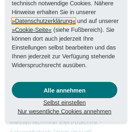
technisch notwendige Cookies. Nähere
Prozessmanagement (m/w/d)
Hinweise erhalten Sie in unserer
MitarbeiterIn kaufmännisch
Datenschutzerklärung
und auf unserer
Cookie-Seite
(siehe Fußbereich). Sie
Kreditorenbuchhalter für
können dort auch jederzeit Ihre
Konzerneingangsrechnungen /
Einstellungen selbst bearbeiten und das
Finanzbuchhalter (m/w/d)
Ihnen jederzeit zur Verfügung stehende
Finanzen
Widerspruchsrecht ausüben.
Meister/Techniker Elektrotechnik (m/w/d)
als Netzführer Energieversorgung –
Alle annehmen
Leitstelle
Selbst einstellen
Handwerk elektrotechnisch
Nur wesentliche Cookies annehmen
Meister/Techniker Elektrotechnik -
Anlagenbetrieb Strom (m/w/d)