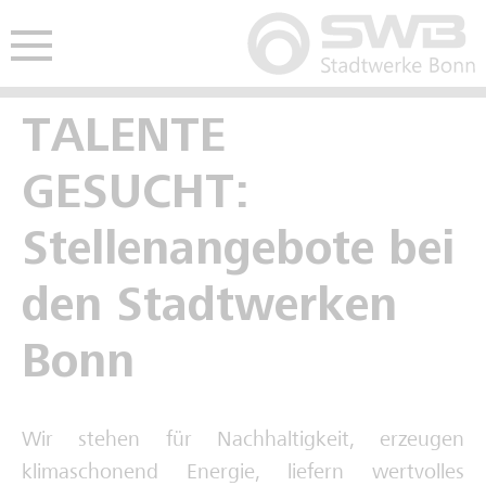
Hauptmenü öffnen
nü öffnen
TALENTE
Freie Ausbildungsplätze
Freie Stellen
Studentisches Praktikum
GESUCHT:
Kaufmännische Ausbildung
Interviews Fachkräfte
Werkstudium
Stellenangebote bei
Gewerblich-technische Ausbildung
Spannende Berufe im Video
den Stadtwerken
Deine Zukunft im Video
Bonn
Schulpraktikum
Wir stehen für Nachhaltigkeit, erzeugen
Interviews Auszubildende
klimaschonend Energie, liefern wertvolles