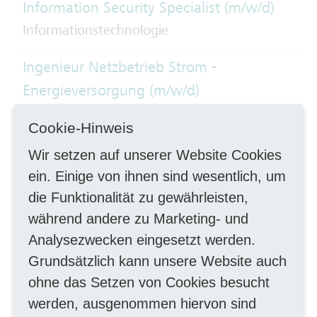
Information Security Specialist (m/w/d)
Informationstechnologie
Ingenieur Netzbetrieb Strom -
Energieversorgung (m/w/d)
Ingenieurwesen, TechnikerIn
Cookie-Hinweis
Instandhalter Schienenfahrzeuge (m/w/d)
Wir setzen auf unserer Website Cookies
Handwerk mechanisch
ein. Einige von ihnen sind wesentlich, um
die Funktionalität zu gewährleisten,
Instandhalter Schienenfahrzeuge -
während andere zu Marketing- und
Schwerpunkt Unterflurdrehbank (m/w/d)
Analysezwecken eingesetzt werden.
Instandhaltung
Grundsätzlich kann unsere Website auch
ohne das Setzen von Cookies besucht
Koordinator
werden, ausgenommen hiervon sind
Betriebsmittelinformationssysteme und