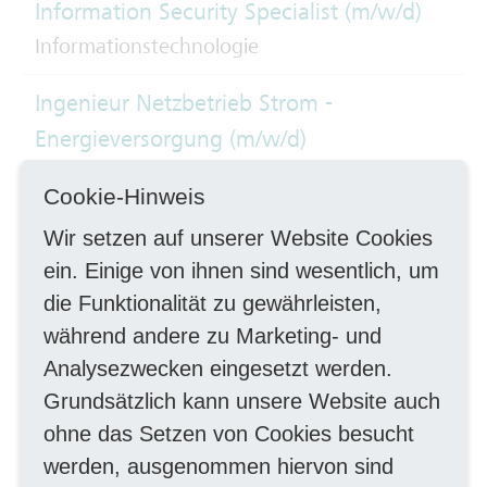
Information Security Specialist (m/w/d)
Informationstechnologie
Ingenieur Netzbetrieb Strom -
Energieversorgung (m/w/d)
Ingenieurwesen, TechnikerIn
Cookie-Hinweis
Instandhalter Schienenfahrzeuge (m/w/d)
Wir setzen auf unserer Website Cookies
Handwerk mechanisch
ein. Einige von ihnen sind wesentlich, um
die Funktionalität zu gewährleisten,
Instandhalter Schienenfahrzeuge -
während andere zu Marketing- und
Schwerpunkt Unterflurdrehbank (m/w/d)
Analysezwecken eingesetzt werden.
Instandhaltung
Grundsätzlich kann unsere Website auch
ohne das Setzen von Cookies besucht
Koordinator
werden, ausgenommen hiervon sind
Betriebsmittelinformationssysteme und