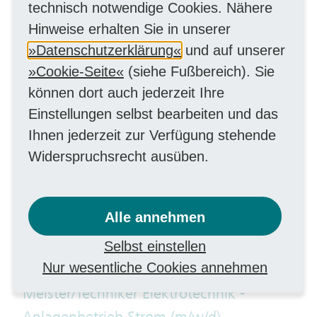
technisch notwendige Cookies. Nähere
Prozessmanagement (m/w/d)
Hinweise erhalten Sie in unserer
MitarbeiterIn kaufmännisch
Datenschutzerklärung
und auf unserer
Cookie-Seite
(siehe Fußbereich). Sie
Kreditorenbuchhalter für
können dort auch jederzeit Ihre
Konzerneingangsrechnungen /
Einstellungen selbst bearbeiten und das
Finanzbuchhalter (m/w/d)
Ihnen jederzeit zur Verfügung stehende
Finanzen
Widerspruchsrecht ausüben.
Meister/Techniker Elektrotechnik (m/w/d)
als Netzführer Energieversorgung –
Alle annehmen
Leitstelle
Selbst einstellen
Handwerk elektrotechnisch
Nur wesentliche Cookies annehmen
Meister/Techniker Elektrotechnik -
Anlagenbetrieb Strom (m/w/d)