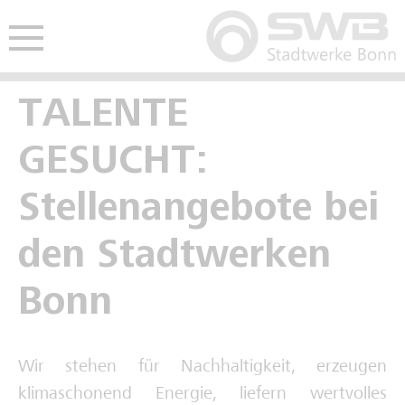
Hauptmenü öffnen
nü öffnen
TALENTE
Freie Ausbildungsplätze
Freie Stellen
Studentisches Praktikum
GESUCHT:
Kaufmännische Ausbildung
Interviews Fachkräfte
Werkstudium
Stellenangebote bei
Gewerblich-technische Ausbildung
Spannende Berufe im Video
den Stadtwerken
Deine Zukunft im Video
Bonn
Schulpraktikum
Wir stehen für Nachhaltigkeit, erzeugen
Interviews Auszubildende
klimaschonend Energie, liefern wertvolles