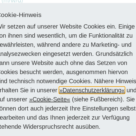
 (m/w/d)
ookie-Hinweis
ienenfahrzeuge
Fach-/ Führungspositionen
Handw
ir setzen auf unserer Website Cookies ein. Einige
on ihnen sind wesentlich, um die Funktionalität zu
enenfahrzeuge -
Fach-/ Führungspositionen
Instan
ewährleisten, während andere zu Marketing- und
rflurdrehbank
nalysezwecken eingesetzt werden. Grundsätzlich
ann unsere Website auch ohne das Setzen von
ookies besucht werden, ausgenommen hiervon
Fach-/ Führungspositionen
Mitarb
ind technisch notwendige Cookies. Nähere Hinwei
rmationssysteme
rhalten Sie in unserer
Datenschutzerklärung
un
ement (m/w/d)
uf unserer
Cookie-Seite
(siehe Fußbereich). Sie
önnen dort auch jederzeit Ihre Einstellungen selbst
er für
Fach-/ Führungspositionen
Finan
earbeiten und das Ihnen jederzeit zur Verfügung
echnungen /
tehende Widerspruchsrecht ausüben.