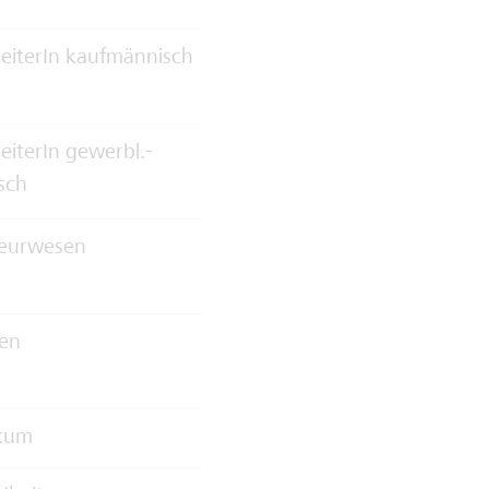
eiterIn kaufmännisch
eiterIn gewerbl.-
sch
ieurwesen
zen
ikum