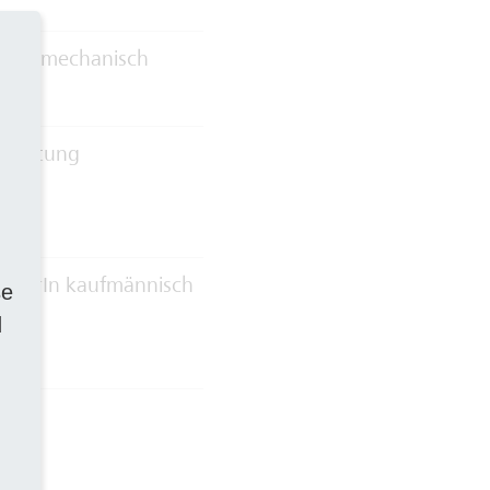
erk mechanisch
dhaltung
eiterIn kaufmännisch
se
d
zen