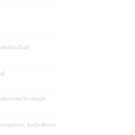
alwirtschaft
al
ationstechnologie
eurwesen, TechnikerIn