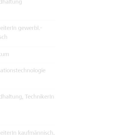
dhaltung
eiterIn gewerbl.-
sch
ikum
ationstechnologie
dhaltung, TechnikerIn
eiterIn kaufmännisch,