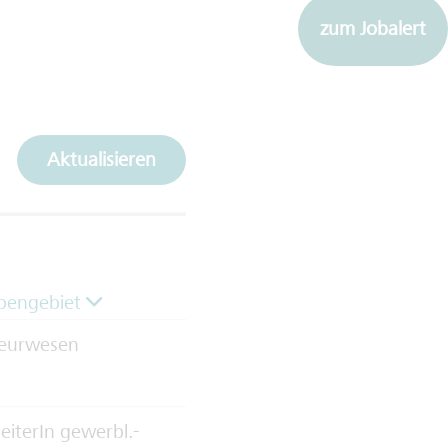
zum Jobalert
Aktualisieren
bengebiet
ieurwesen
eiterIn gewerbl.-