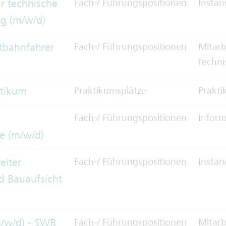
ür technische
Fach-/ Führungspositionen
Instan
g (m/w/d)
tbahnfahrer
Fach-/ Führungspositionen
Mitarb
techni
ktikum
Praktikumsplätze
Prakt
Fach-/ Führungspositionen
Inform
e (m/w/d)
eiter
Fach-/ Führungspositionen
Instan
d Bauaufsicht
m/w/d) - SWB
Fach-/ Führungspositionen
Mitarb