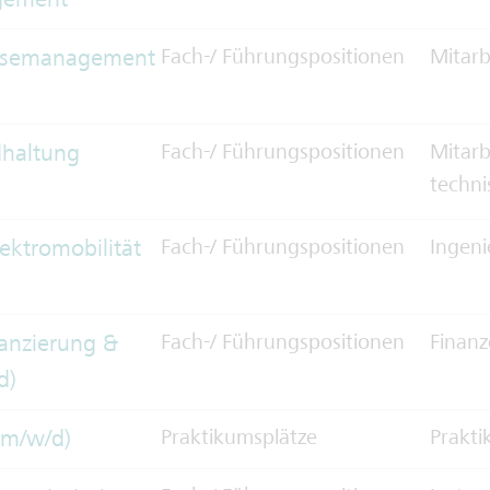
eisemanagement
Fach-/ Führungspositionen
Mitarb
dhaltung
Fach-/ Führungspositionen
Mitarb
techni
lektromobilität
Fach-/ Führungspositionen
Ingen
nanzierung &
Fach-/ Führungspositionen
Finan
d)
(m/w/d)
Praktikumsplätze
Prakt