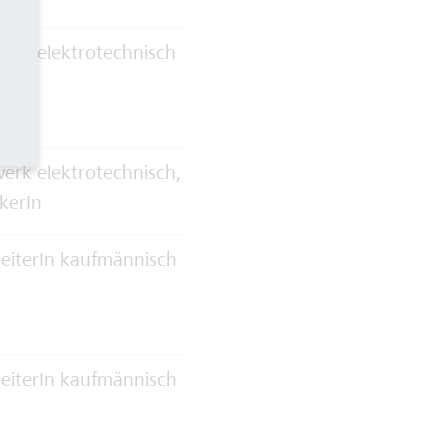
erk elektrotechnisch
rk elektrotechnisch,
kerIn
eiterIn kaufmännisch
eiterIn kaufmännisch