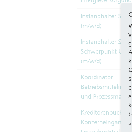
Energieversorgung
C
Instandhalter Sch
(m/w/d)
W
v
Instandhalter Schi
g
Schwerpunkt Unte
A
(m/w/d)
k
C
Koordinator
s
Betriebsmittelinfo
e
und Prozessmanag
a
k
Kreditorenbuchhalt
b
Konzerneingangsr
s