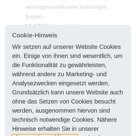
vermögenswirksame Leistungen
freuen.
Mobilität:
Vergünstigte
Cookie-Hinweis
Mitarbeitenden & Familientickets,
Tankgutschein, kostenlose Welo-
Wir setzen auf unserer Website Cookies
Minuten und Top-Leasing-Angebote
ein. Einige von ihnen sind wesentlich, um
die Funktionalität zu gewährleisten,
für Fahrräder & E-Bikes.
während andere zu Marketing- und
Gesundheit:
Profitiere von unserem
Analysezwecken eingesetzt werden.
Gesundheitsprogramm sowie
Grundsätzlich kann unsere Website auch
exklusiven Vorteilen beim Urban
ohne das Setzen von Cookies besucht
Sportsclub - auch für Deine Familie.
werden, ausgenommen hiervon sind
Flexible und planbare Arbeitszeiten:
technisch notwendige Cookies. Nähere
für bessere Vereinbarkeit von Beruf
Hinweise erhalten Sie in unserer
und Privatleben. Teilnahme am