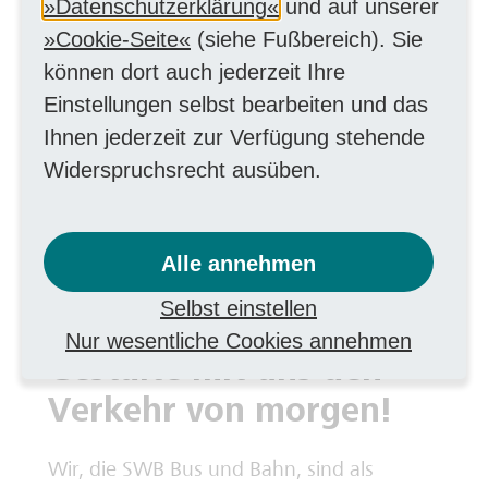
Datenschutzerklärung
und auf unserer
Wunschdienstplan ist möglich.
Cookie-Seite
(siehe Fußbereich). Sie
Umweltfreundliche und
können dort auch jederzeit Ihre
mitarbeiterfreundliche
Einstellungen selbst bearbeiten und das
Unterstützungen:
gestellte
Ihnen jederzeit zur Verfügung stehende
Dienstkleidung und
Widerspruchsrecht ausüben.
Kostenübernahme bei der
Verlängerung des Führerscheins
Alle annehmen
Klasse D (inklusive BKrFQ)
Selbst einstellen
Nur wesentliche Cookies annehmen
Gestalte mit uns den
Verkehr von morgen!
Wir, die SWB Bus und Bahn, sind als