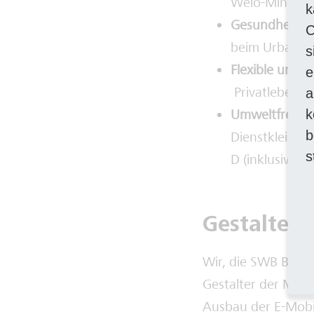
Welo-Minuten 
k
Gesundheit:
Pr
C
beim Urban Spo
s
Flexible und p
e
Privatleben. 
a
k
Umweltfreundl
b
Dienstkleidun
s
D (inklusive B
Gestalte m
Wir, die SWB Bus u
Gestalter der Mobi
Ausbau der E-Mobil