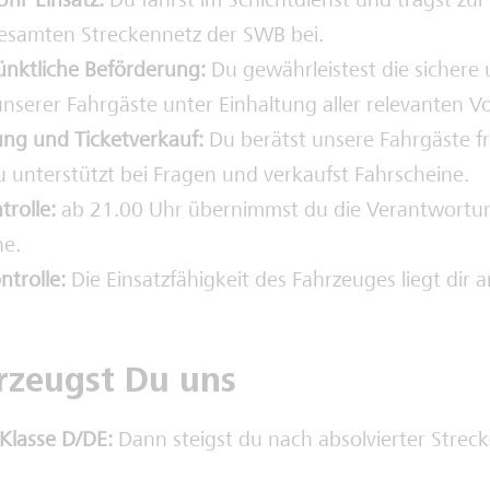
hr-Einsatz:
Du fährst im Schichtdienst und trägst zur
gesamten Streckennetz der SWB bei.
ünktliche Beförderung:
Du gewährleistest die sichere 
nserer Fahrgäste unter Einhaltung aller relevanten Vo
ng und Ticketverkauf:
Du berätst unsere Fahrgäste f
 unterstützt bei Fragen und verkaufst Fahrscheine.
rolle:
ab 21.00 Uhr übernimmst du die Verantwortung
ne.
ntrolle:
Die Einsatzfähigkeit des Fahrzeuges liegt dir 
rzeugst Du uns
 Klasse D/DE:
Dann steigst du nach absolvierter Strec