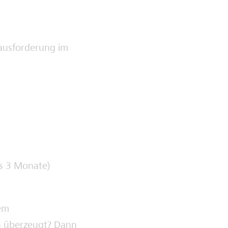
ausforderung im
ls 3 Monate)
dem
h überzeugt? Dann