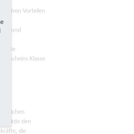
lusiven Vorteilen
se
Beruf und
d
stellte
rerscheins Klasse
n!
haftlichen
ern aktiv den
kräfte, die