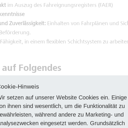
nkt
im Auszug des Fahreignungsregisters (FAER)
kenntnisse
und Zuverlässigkeit:
Einhalten von Fahrplänen und Sich
 Beförderung.
Fähigkeit, in einem flexiblen Schichtsystem zu arbeite
 auf Folgendes
traktives Gesamtpaket:
Du kannst dich auf einen unbef
ookie-Hinweis
g nach Tarif TV-N NW, Jahressonderzahlungen, 30 Tag
ir setzen auf unserer Website Cookies ein. Einige
lastungstage, betriebliche Altersvorsorge und verm
on ihnen sind wesentlich, um die Funktionalität zu
euen.
ewährleisten, während andere zu Marketing- und
ünstigte Mitarbeitenden & Familientickets, Tankgutsc
nalysezwecken eingesetzt werden. Grundsätzlich