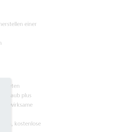
erstellen einer
n
risteten
e Urlaub plus
ögenswirksame
hein, kostenlose