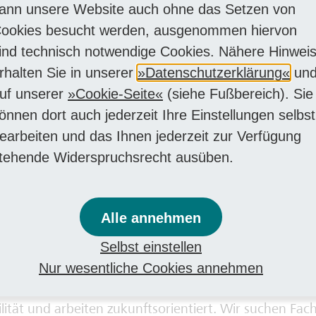
und Top-Leasing-Angebote für Fahrräder & E-Bikes.
ann unsere Website auch ohne das Setzen von
ofitiere von unserem Gesundheitsprogramm sowie exk
ookies besucht werden, ausgenommen hiervon
rtsclub - auch für Deine Familie.
ind technisch notwendige Cookies. Nähere Hinwei
lanbare Arbeitszeiten:
für bessere Vereinbarkeit von 
rhalten Sie in unserer
Datenschutzerklärung
un
Teilnahme am Wunschdienstplan ist möglich.
uf unserer
Cookie-Seite
(siehe Fußbereich). Sie
önnen dort auch jederzeit Ihre Einstellungen selbst
iche und mitarbeiterfreundliche Unterstützungen:
ge
earbeiten und das Ihnen jederzeit zur Verfügung
g und Kostenübernahme bei der Verlängerung des Füh
tehende Widerspruchsrecht ausüben.
KrFQ)
Alle annehmen
it uns den Verkehr von morge
Selbst einstellen
nd Bahn, sind als öffentlicher Nahverkehr die leidensc
Nur wesentliche Cookies annehmen
lität. Wir setzen auf wegweisende Technologien, förd
ität und arbeiten zukunftsorientiert. Wir suchen Fach