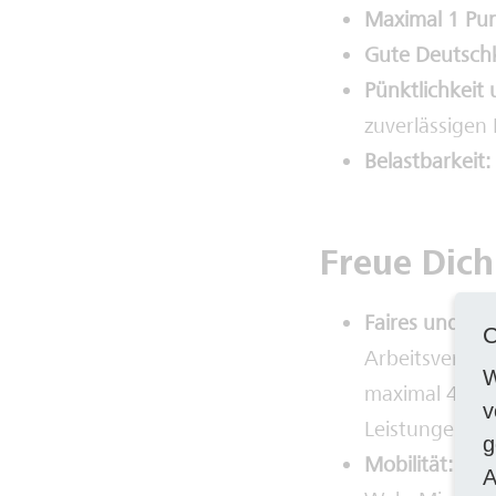
Maximal 1 Pu
Gute Deutsch
Pünktlichkeit 
zuverlässigen
Belastbarkeit:
Freue Dich
Faires und at
C
Arbeitsvertra
W
maximal 4 Ent
v
Leistungen fr
g
Mobilität:
Verg
A