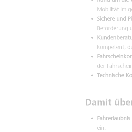
Rund-um-die-U
Mobilität im 
Sichere und P
Beförderung u
Kundenberatu
kompetent, du
Fahrscheinkont
der Fahrschei
Technische Ko
Damit übe
Fahrerlaubnis
ein.