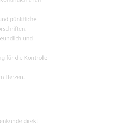
 kontinuierlichen
und pünktliche
rschriften.
reundlich und
 für die Kontrolle
am Herzen.
kenkunde direkt