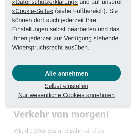
Datenschutzerklärung
und auf unserer
Wunschdienstplan ist möglich.
Cookie-Seite
(siehe Fußbereich). Sie
Umweltfreundliche und
können dort auch jederzeit Ihre
mitarbeiterfreundliche
Einstellungen selbst bearbeiten und das
Unterstützungen:
gestellte
Ihnen jederzeit zur Verfügung stehende
Dienstkleidung und
Widerspruchsrecht ausüben.
Kostenübernahme bei der
Verlängerung des Führerscheins
Alle annehmen
Klasse D (inklusive BKrFQ)
Selbst einstellen
Nur wesentliche Cookies annehmen
Gestalte mit uns den
Verkehr von morgen!
Wir, die SWB Bus und Bahn, sind als