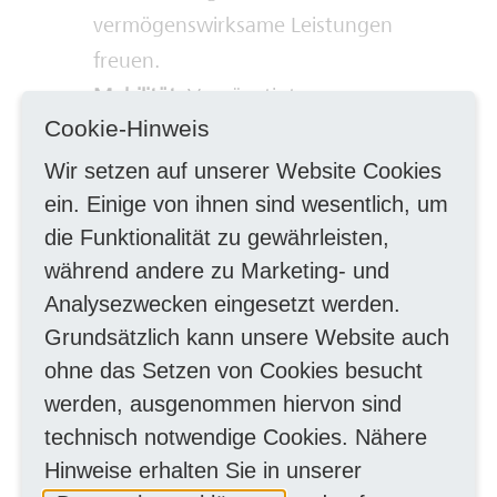
vermögenswirksame Leistungen
freuen.
Mobilität:
Vergünstigte
Cookie-Hinweis
Mitarbeitenden & Familientickets,
Tankgutschein, kostenlose Welo-
Wir setzen auf unserer Website Cookies
Minuten und Top-Leasing-Angebote
ein. Einige von ihnen sind wesentlich, um
die Funktionalität zu gewährleisten,
für Fahrräder & E-Bikes.
während andere zu Marketing- und
Gesundheit:
Profitiere von unserem
Analysezwecken eingesetzt werden.
Gesundheitsprogramm sowie
Grundsätzlich kann unsere Website auch
exklusiven Vorteilen beim Urban
ohne das Setzen von Cookies besucht
Sportsclub - auch für Deine Familie.
werden, ausgenommen hiervon sind
Flexible und planbare Arbeitszeiten:
technisch notwendige Cookies. Nähere
für bessere Vereinbarkeit von Beruf
Hinweise erhalten Sie in unserer
und Privatleben. Teilnahme am