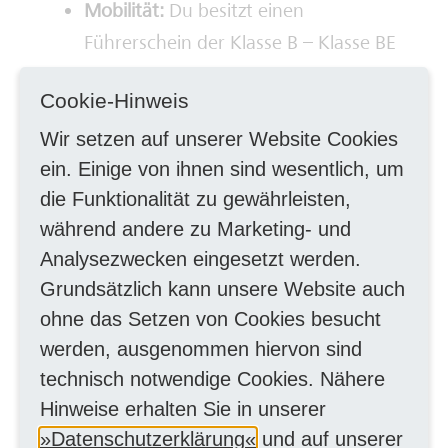
Mobilität:
Du besitzt einen
Führerschein der Klasse B – Klasse BE
ist ein Plus.
Cookie-Hinweis
Wir setzen auf unserer Website Cookies
Freue Dich auf
ein. Einige von ihnen sind wesentlich, um
Folgendes
die Funktionalität zu gewährleisten,
während andere zu Marketing- und
Faires und attraktives Gesamtpaket:
Analysezwecken eingesetzt werden.
Grundsätzlich kann unsere Website auch
Du kannst Dich auf einen
ohne das Setzen von Cookies besucht
Arbeitsvertrag nach TV-V freuen und
werden, ausgenommen hiervon sind
je nach erlangter Qualifikation und
technisch notwendige Cookies. Nähere
Erfahrungsgrad kannst Du eine
Hinweise erhalten Sie in unserer
Endvergütung von bis zu 60.000 Euro
Datenschutzerklärung
und auf unserer