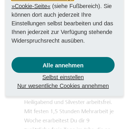
erhalten. Zudem kommen noch
Cookie-Seite
(siehe Fußbereich). Sie
Jahressonderzahlungen, 30 Tage
können dort auch jederzeit Ihre
Urlaub, eine betriebliche
Einstellungen selbst bearbeiten und das
Altersvorsorge und
Ihnen jederzeit zur Verfügung stehende
vermögenswirksame Leistungen auf
Widerspruchsrecht ausüben.
dich zu.
Freizeit:
Nach der Arbeit ist vor dem
wohl verdienten Feierabend. Bei uns
Alle annehmen
erwarten Dich geregelte Arbeitszeiten
Selbst einstellen
mit 39 Stunden/Woche und 30 Tage
Nur wesentliche Cookies annehmen
Urlaub – noch dazu sind auch
Heiligabend und Silvester arbeitsfrei.
Mit festen 1,5 Stunden Mehrarbeit je
Woche erarbeitest Du dir 9