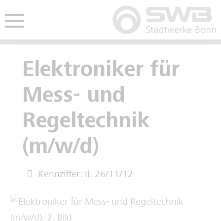
Hauptmenü öffnen
nü öffnen
Freie Ausbildungsplätze
Freie Stellen
Studentisches Praktikum
Elektroniker für
Mess- und
Kaufmännische Ausbildung
Interviews Fachkräfte
Werkstudium
Regeltechnik
Gewerblich-technische Ausbildung
Spannende Berufe im Video
(m/w/d)
Deine Zukunft im Video
Kennziffer: IE 26/11/12
Schulpraktikum
Interviews Auszubildende