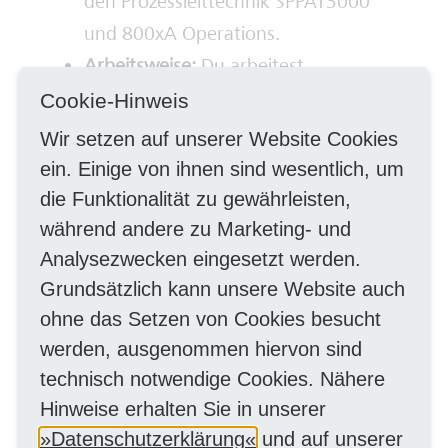
den Prozessleittechnik SPPAT3000
und 800xA Operations.
Arbeitsweise:
Du arbeitest
selbstständig,
Cookie-Hinweis
verantwortungsbewusst und behältst
Wir setzen auf unserer Website Cookies
auch in Störungssituationen den
ein. Einige von ihnen sind wesentlich, um
Überblick.
die Funktionalität zu gewährleisten,
Team & Persönlichkeit:
Teamfähigkeit,
während andere zu Marketing- und
Zuverlässigkeit und ein hohes
Analysezwecken eingesetzt werden.
Grundsätzlich kann unsere Website auch
Sicherheitsbewusstsein zeichnen Dich
ohne das Setzen von Cookies besucht
aus.
werden, ausgenommen hiervon sind
Mobilität:
Du besitzt einen
technisch notwendige Cookies. Nähere
Führerschein der Klasse B und die
Hinweise erhalten Sie in unserer
Teilnahme am Rufbereitschaftsdienst
Datenschutzerklärung
und auf unserer