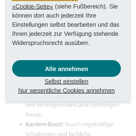
ist für Dich kein Problem.
Cookie-Seite
(siehe Fußbereich). Sie
können dort auch jederzeit Ihre
Einstellungen selbst bearbeiten und das
Freue Dich auf
Ihnen jederzeit zur Verfügung stehende
Folgendes
Widerspruchsrecht ausüben.
Faires und attraktives Gesamtpaket:
Du kannst Dich auf einen
Alle annehmen
unbefristeten Arbeitsvertrag nach
Selbst einstellen
Tarif, Jahressonderzahlungen, 30 Tage
Nur wesentliche Cookies annehmen
Urlaub, betriebliche Altersvorsorge
und vermögenswirksame Leistungen
freuen.
Karriere-Boost:
Durch regelmäßige
Schulungen und fachliche