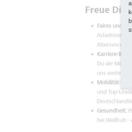
a
Freue Dich
k
b
Faires und at
s
Arbeitsvertrag
Altersvorsorg
Karriere-Boos
Du die Möglic
uns weiterzue
Mobilität:
Ver
und Top-Leasi
Deutschlandtic
Gesundheit:
Pr
bei Wellhub - 