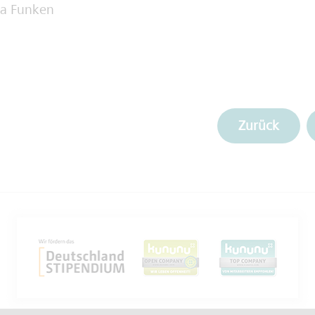
na Funken
Zurück