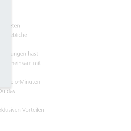
risteten
etriebliche
rbildungen hast
ch gemeinsam mit
ose Welo-Minuten
Du das
lusiven Vorteilen