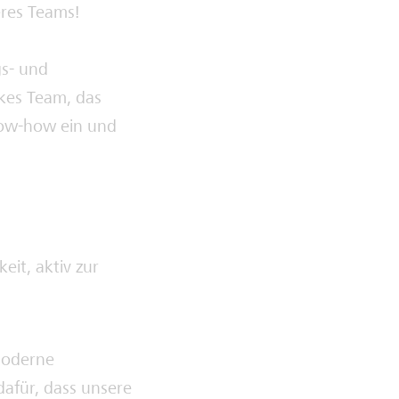
res Teams!
s- und
kes Team, das
now-how ein und
eit, aktiv zur
moderne
afür, dass unsere