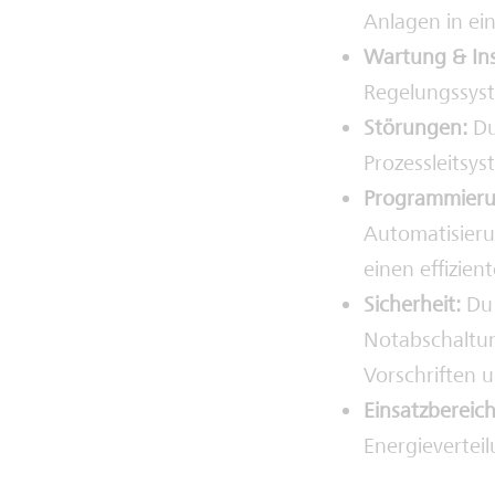
Anlagen in ei
Wartung & In
Regelungssys
Störungen:
Du
Prozessleitsy
Programmieru
Automatisieru
einen effizien
Sicherheit:
Du 
Notabschaltun
Vorschriften 
Einsatzbereich
Energievertei