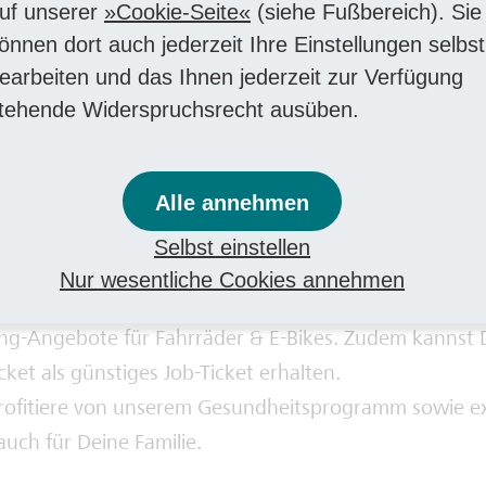
uf unserer
Cookie-Seite
(siehe Fußbereich). Sie
 auf Folgendes
önnen dort auch jederzeit Ihre Einstellungen selbst
earbeiten und das Ihnen jederzeit zur Verfügung
traktives Gesamtpaket:
Du kannst Dich auf einen unbef
tehende Widerspruchsrecht ausüben.
 nach Tarif, Jahressonderzahlungen, 30 Tage Urlaub, b
e und vermögenswirksame Leistungen freuen.
t:
Durch regelmäßige Schulungen und fachliche Weite
Alle annehmen
hkeit, Dein Wissen kontinuierlich auszubauen und Di
Selbst einstellen
ntwickeln.
Nur wesentliche Cookies annehmen
günstigte Mitarbeitenden- & Familientickets, kostenl
ng-Angebote für Fahrräder & E-Bikes. Zudem kannst 
ket als günstiges Job-Ticket erhalten.
ofitiere von unserem Gesundheitsprogramm sowie exk
auch für Deine Familie.