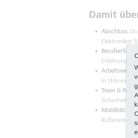
Damit übe
Abschluss:
Du
Elektroniker f
Berufserfahr
C
Erfahrungen m
W
Arbeitsweise:
v
in Störungssi
g
Team & Persön
A
Sicherheitsbe
k
Mobilität:
Du 
C
Rufbereitschaf
s
e