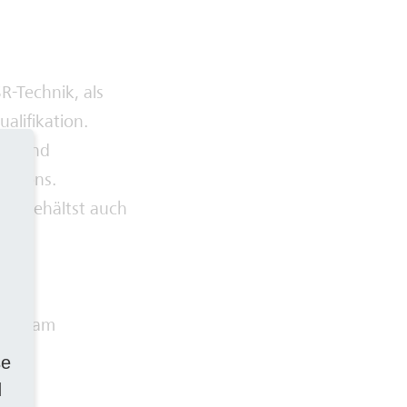
-Technik, als
alifikation.
sse und
ations.
nd behältst auch
s
nahme am
se
d