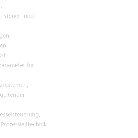
.
-, Steuer- und
gen,
en.
sst
parameter für
tzsystemen,
geltender
esselsteuerung,
rozessleittechnik.