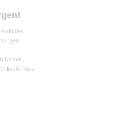
rgen!
erhalb des
immungen.
en Deiner
Onlineformular.