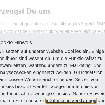
rzeugst Du uns
 hast eine abgeschlossene Ausbildung im Bereich EMSR
ür Automatisierungstechnik oder eine vergleichbare Qu
ung:
Idealerweise verfügst Du bereits über Vorkenntni
ookie-Hinweis
it den Prozessleittechnik SPPAT3000 und 800xA Oper
ir setzen auf unserer Website Cookies ein. Einige
Du arbeitest selbstständig, verantwortungsbewusst u
on ihnen sind wesentlich, um die Funktionalität zu
tuationen den Überblick.
ewährleisten, während andere zu Marketing- und
lichkeit:
Teamfähigkeit, Zuverlässigkeit und ein hohe
nalysezwecken eingesetzt werden. Grundsätzlich
wusstsein zeichnen Dich aus.
ann unsere Website auch ohne das Setzen von
besitzt einen Führerschein der Klasse B und die Teil
ookies besucht werden, ausgenommen hiervon
tsdienst ist für Dich kein Problem.
ind technisch notwendige Cookies. Nähere Hinwei
rhalten Sie in unserer
Datenschutzerklärung
un