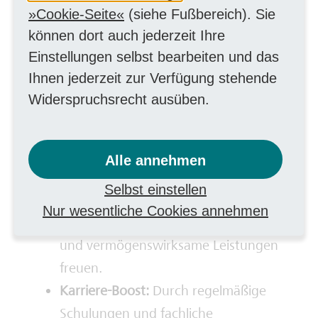
ist für Dich kein Problem.
Cookie-Seite
(siehe Fußbereich). Sie
können dort auch jederzeit Ihre
Einstellungen selbst bearbeiten und das
Freue Dich auf
Ihnen jederzeit zur Verfügung stehende
Folgendes
Widerspruchsrecht ausüben.
Faires und attraktives Gesamtpaket:
Du kannst Dich auf einen
Alle annehmen
unbefristeten Arbeitsvertrag nach
Selbst einstellen
Tarif, Jahressonderzahlungen, 30 Tage
Nur wesentliche Cookies annehmen
Urlaub, betriebliche Altersvorsorge
und vermögenswirksame Leistungen
freuen.
Karriere-Boost:
Durch regelmäßige
Schulungen und fachliche