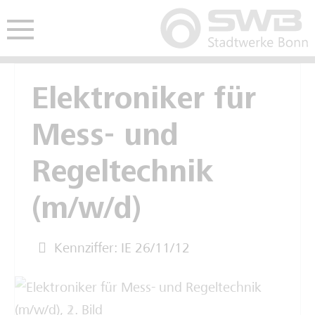
Hauptmenü öffnen
nü öffnen
Freie Ausbildungsplätze
Freie Stellen
Studentisches Praktikum
Elektroniker für
Mess- und
Kaufmännische Ausbildung
Interviews Fachkräfte
Werkstudium
Regeltechnik
Gewerblich-technische Ausbildung
Spannende Berufe im Video
(m/w/d)
Deine Zukunft im Video
Kennziffer: IE 26/11/12
Schulpraktikum
Interviews Auszubildende