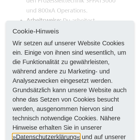
den Prozessleittechnik SPPAT3000
und 800xA Operations.
Arbeitsweise:
Du arbeitest
selbstständig,
Cookie-Hinweis
verantwortungsbewusst und behältst
Wir setzen auf unserer Website Cookies
auch in Störungssituationen den
ein. Einige von ihnen sind wesentlich, um
Überblick.
die Funktionalität zu gewährleisten,
Team & Persönlichkeit:
Teamfähigkeit,
während andere zu Marketing- und
Zuverlässigkeit und ein hohes
Analysezwecken eingesetzt werden.
Grundsätzlich kann unsere Website auch
Sicherheitsbewusstsein zeichnen Dich
ohne das Setzen von Cookies besucht
aus.
werden, ausgenommen hiervon sind
Mobilität:
Du besitzt einen
technisch notwendige Cookies. Nähere
Führerschein der Klasse B und die
Hinweise erhalten Sie in unserer
Teilnahme am Rufbereitschaftsdienst
Datenschutzerklärung
und auf unserer