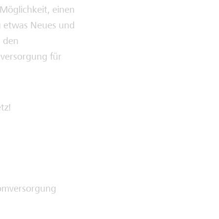
 Möglichkeit, einen
ag etwas Neues und
s den
eversorgung für
tz!
tromversorgung