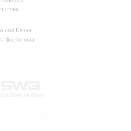
erhalb des
immungen.
en und Deiner
Onlineformular.