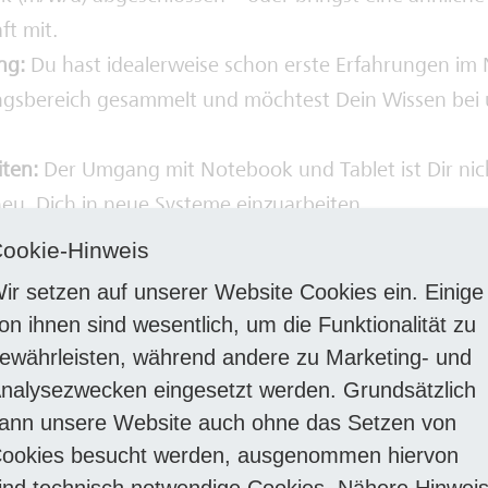
ft mit.
ng:
Du hast idealerweise schon erste Erfahrungen im 
gsbereich gesammelt und möchtest Dein Wissen bei 
iten:
Der Umgang mit Notebook und Tablet ist Dir ni
heu, Dich in neue Systeme einzuarbeiten.
st körperlich geeignet, traust Dir Arbeiten unter Sp
ookie-Hinweis
ar höhentauglich – top!
ir setzen auf unserer Website Cookies ein. Einige
Führerschein der Klasse B ist bei Dir vorhanden (BE w
on ihnen sind wesentlich, um die Funktionalität zu
ufbereitschaftsdienst ist für Dich kein Problem – nat
ewährleisten, während andere zu Marketing- und
.
nalysezwecken eingesetzt werden. Grundsätzlich
wohnst im Bonner Einzugsgebiet oder kannst Dir gut vo
ann unsere Website auch ohne das Setzen von
en – wir freuen uns auf Dich!
ookies besucht werden, ausgenommen hiervon
ind technisch notwendige Cookies. Nähere Hinwei