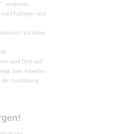
ze“ moderne
 reichhaltigen und
lusiven Vorteilen
und
eren und Dich auf
änge zum Arbeiten
 die Ausbildung
rgen!