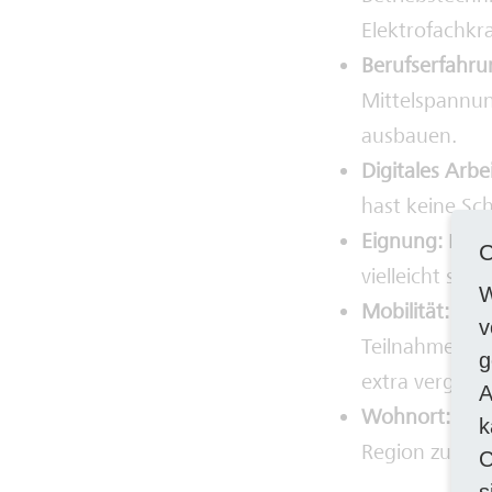
Elektrofachkra
Berufserfahru
Mittelspannun
ausbauen.
Digitales Arbe
hast keine Sc
Eignung:
Du bi
C
vielleicht sog
W
Mobilität:
Der 
v
Teilnahme am R
g
extra vergütet
A
Wohnort:
Du 
k
Region zu zieh
C
s