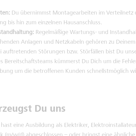
ten:
Du übernimmst Montagearbeiten im Verteilnetz d
g bis hin zum einzelnen Hausanschluss.
standhaltung:
Regelmäßige Wartungs- und Instandhal
ehenden Anlagen und Netzkabeln gehören zu Deinem 
i auftretenden Störungen bzw. Störfällen bist Du uns
 des Bereitschaftsteams kümmerst Du Dich um die Fehl
ung um die betroffenen Kunden schnellstmöglich wi
rzeugst Du uns
hast eine Ausbildung als Elektriker, Elektroinstallateur
k (m/w/d) abgeschlossen – oder bringst eine ähnliche 