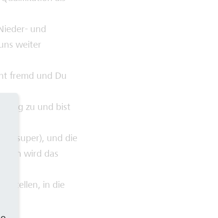
Nieder- und
uns weiter
cht fremd und Du
annung zu und bist
äre super), und die
ürlich wird das
rstellen, in die
se