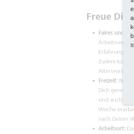
e
Freue Dich
a
k
Faires und at
b
Arbeitsvertra
s
Erfahrungsgra
Zudem kommen 
Altersvorsorg
Freizeit:
Nach d
Dich geregelt
sind auch Heil
Woche erarbeit
nach Deiner 
Arbeitsort:
Da