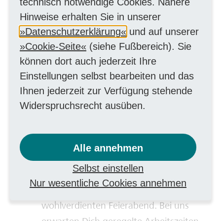
Du kannst Dich auf einen
technisch notwendige Cookies. Nähere
unbefristeten Arbeitsvertrag nach TV-
Hinweise erhalten Sie in unserer
Datenschutzerklärung
und auf unserer
V freuen und je nach erlangter
Cookie-Seite
(siehe Fußbereich). Sie
Qualifikation und Erfahrungsgrad
können dort auch jederzeit Ihre
kannst Du eine Endvergütung von bis
Einstellungen selbst bearbeiten und das
zu 60.000 Euro erhalten. Zudem
Ihnen jederzeit zur Verfügung stehende
kommen noch
Widerspruchsrecht ausüben.
Jahressonderzahlungen, 30 Tage
Urlaub, eine betriebliche
Altersvorsorge und
Alle annehmen
vermögenswirksame Leistungen auf
Selbst einstellen
Dich zu.
Nur wesentliche Cookies annehmen
Freizeit:
Nach der Arbeit ist vor dem
wohlverdienten Feierabend. Bei uns