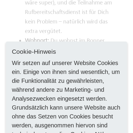
wäre super), und die Teilnahme am
Rufbereitschaftsdienst ist für Dich
kein Problem – natürlich wird das
extra vergütet.
Wohnort:
Du wohnst im Bonner
Einzugsgebiet oder kannst Dir gut
Cookie-Hinweis
vorstellen, in die Region zu ziehen –
Wir setzen auf unserer Website Cookies
wir freuen uns auf Dich!
ein. Einige von ihnen sind wesentlich, um
die Funktionalität zu gewährleisten,
während andere zu Marketing- und
Freue Dich auf
Analysezwecken eingesetzt werden.
Folgendes
Grundsätzlich kann unsere Website auch
ohne das Setzen von Cookies besucht
Faires und attraktives Gesamtpaket:
werden, ausgenommen hiervon sind