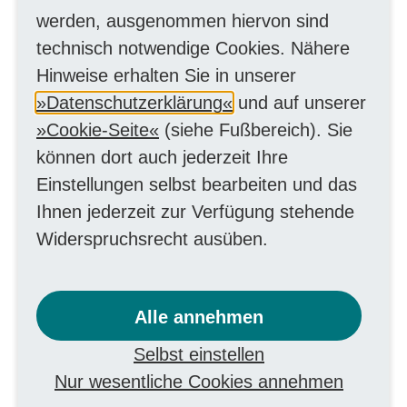
werden, ausgenommen hiervon sind
Verfahrensanweisungen sind von
technisch notwendige Cookies. Nähere
Vorteil.
Hinweise erhalten Sie in unserer
Kompetenzprofil:
Sie arbeiten
Datenschutzerklärung
und auf unserer
eigenverantwortlich, strukturiert und
Cookie-Seite
(siehe Fußbereich). Sie
mit einem hohen Maß an Teamgeist.
können dort auch jederzeit Ihre
Ihre Kommunikationsfähigkeit,
Einstellungen selbst bearbeiten und das
Verantwortungsbereitschaft und Ihre
Ihnen jederzeit zur Verfügung stehende
selbständige Arbeitsweise zeichnen
Widerspruchsrecht ausüben.
Sie aus.
Mobilität:
Sie besitzen den
Alle annehmen
Führerschein der Klasse B und sind
bereit perspektivisch in der
Selbst einstellen
Rufbereitschaft mitzuwirken.
Nur wesentliche Cookies annehmen