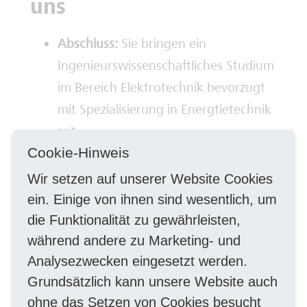
uns
Abschluss:
Sie bringen ein
Ingenieurswissenschaftliches Studium
im Bereich Elektrotechnik bevorzugt
mit Spezialisierung in Energtietechnik
mit.
Cookie-Hinweis
Berufserfahrung:
Sie verfügen über
mindestens 2 Jahre Berufserfahrung
Wir setzen auf unserer Website Cookies
und haben eine Vorstellung von dem
ein. Einige von ihnen sind wesentlich, um
Arbeitsfeld des Netzbetreibers. Es
die Funktionalität zu gewährleisten,
motiviert Sie uns in unserer
während andere zu Marketing- und
Analysezwecken eingesetzt werden.
Versorgerrolle zu unterstützen.
Grundsätzlich kann unsere Website auch
Erfahrungen im Umgang mit der
ohne das Setzen von Cookies besucht
Erstellung von Arbeits- und