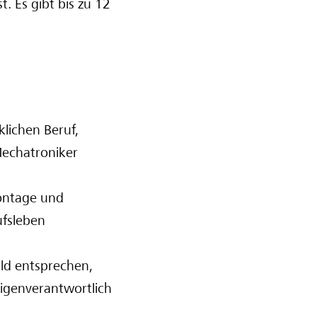
t. Es gibt bis zu 12
lichen Beruf,
Mechatroniker
Montage und
ufsleben
ild entsprechen,
igenverantwortlich