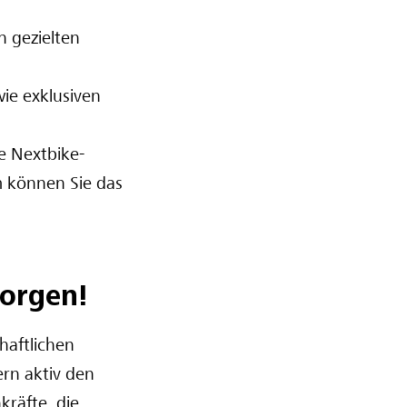
n gezielten
ie exklusiven
e Nextbike-
 können Sie das
morgen!
haftlichen
ern aktiv den
kräfte, die