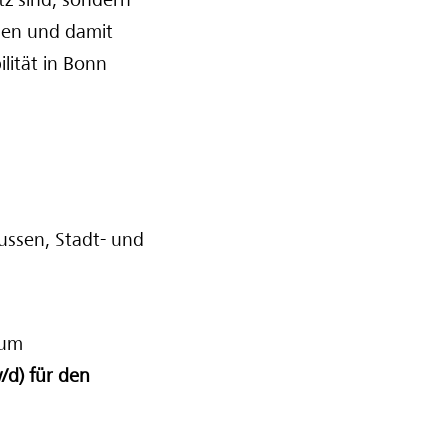
tz sind, sondern
den und damit
lität in Bonn
ussen, Stadt- und
zum
/d) für den