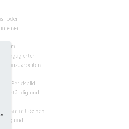
is- oder
in einer
rung im
uch engagierten
ich einzuarbeiten
. g. Berufsbild
elbstständig und
en.
einsam mit deinen
se
seitig und
d