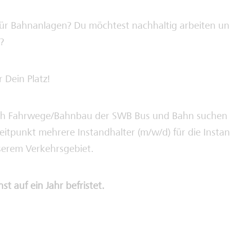
 für Bahnanlagen? Du möchtest nachhaltig arbeiten u
?
 Dein Platz!
ch Fahrwege/Bahnbau der SWB Bus und Bahn suchen
itpunkt mehrere Instandhalter (m/w/d) für die Insta
serem Verkehrsgebiet.
hst auf ein Jahr befristet.