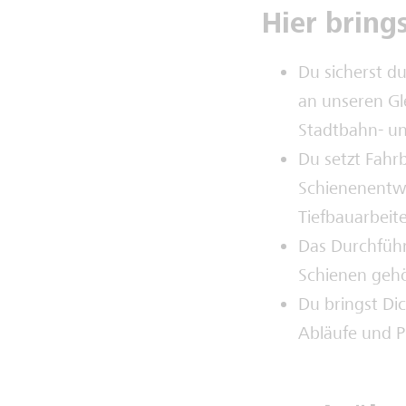
Hier bring
Du sicherst d
an unseren Gl
Stadtbahn- un
Du setzt Fahrb
Schienenentwä
Tiefbauarbeit
Das Durchführ
Schienen gehö
Du bringst Dic
Abläufe und P