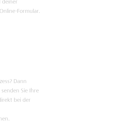
 deiner
Online-Formular.
ozess? Dann
e senden Sie Ihre
irekt bei der
hen.