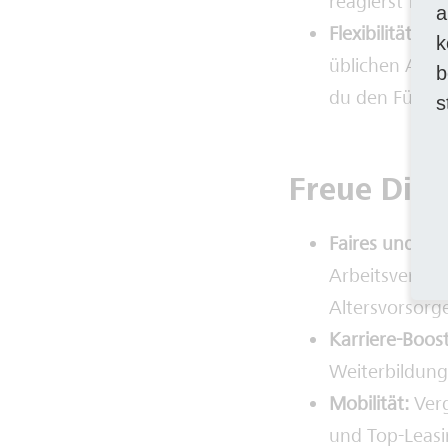
reagierst flex
a
Flexibilität:
Abg
k
üblichen Arbe
b
du den Führer
s
Freue Dich
Faires und at
Arbeitsvertrag
Altersvorsorg
Karriere-Boos
Weiterbildung
Mobilität:
Ver
und Top-Leasi