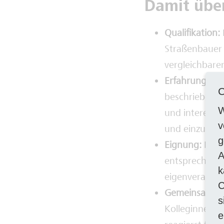
Damit übe
Qualifikation:
Straßenbauer 
vergleichbare
Erfahrung:
Id
C
beschriebenen
W
und interessie
v
und einzubrin
g
Eignung:
Du b
A
entsprechen, 
k
eigenverantwo
C
Gemeinsam zu
s
Kolleginnen u
e