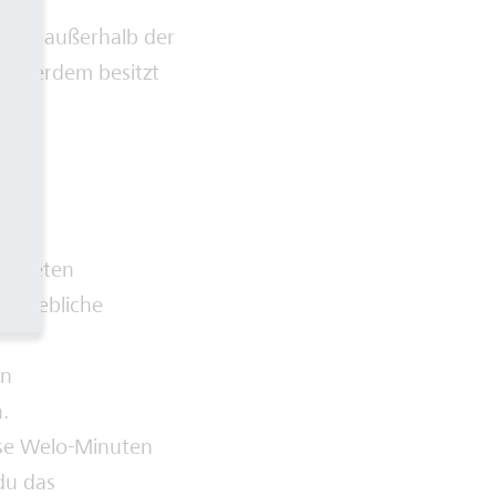
rbeit außerhalb der
 Außerdem besitzt
risteten
etriebliche
en
.
ose Welo-Minuten
du das