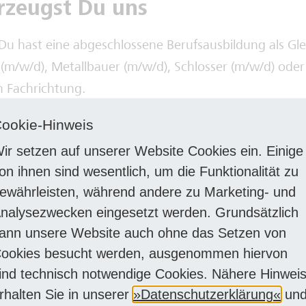
rzeugst Du uns
Du hast eine abgeschlossene Berufsausbildung als Gle
(m/w/d), Metallbauer (m/w/d), Schlosser (m/w/d) oder 
n Fachrichtung.
ealerweise besitzt du bereits mehrjährige Berufserfah
ookie-Hinweis
 Aufgabengebiet. Ist dies nicht der Fall, geben wir a
ir setzen auf unserer Website Cookies ein. Einige
rten Quereinsteigern (m/w/d) gerne die Möglichkeit, s
on ihnen sind wesentlich, um die Funktionalität zu
gen.
ewährleisten, während andere zu Marketing- und
ringst die Tauglichkeit mit, um alle Arbeiten, die dem o
nalysezwecken eingesetzt werden. Grundsätzlich
unter den verschiedenen klimatischen Bedingungen s
ann unsere Website auch ohne das Setzen von
rtlich mit der notwendigen Zuverlässigkeit auszuführ
ookies besucht werden, ausgenommen hiervon
m Erfolg:
Mit ausgeprägtem Teamgeist ziehst du gem
ind technisch notwendige Cookies. Nähere Hinwei
nd Kollegen an einem Strang, unterstützt euch gegen
rhalten Sie in unserer
Datenschutzerklärung
un