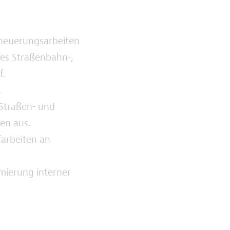
rneuerungsarbeiten
es Straßenbahn-,
f.
.
Straßen- und
en aus.
arbeiten an
imierung interner