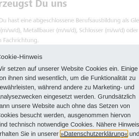
rzeugst Du uns
Du hast eine abgeschlossene Berufsausbildung als Gle
(m/w/d), Metallbauer (m/w/d), Schlosser (m/w/d) oder 
n Fachrichtung.
ealerweise besitzt du bereits mehrjährige Berufserfah
ookie-Hinweis
 Aufgabengebiet. Ist dies nicht der Fall, geben wir a
ir setzen auf unserer Website Cookies ein. Einige
rten Quereinsteigern (m/w/d) gerne die Möglichkeit, s
on ihnen sind wesentlich, um die Funktionalität zu
gen.
ewährleisten, während andere zu Marketing- und
ringst die Tauglichkeit mit, um alle Arbeiten, die dem o
nalysezwecken eingesetzt werden. Grundsätzlich
unter den verschiedenen klimatischen Bedingungen s
ann unsere Website auch ohne das Setzen von
rtlich mit der notwendigen Zuverlässigkeit auszuführ
ookies besucht werden, ausgenommen hiervon
m Erfolg:
Mit ausgeprägtem Teamgeist ziehst du gem
ind technisch notwendige Cookies. Nähere Hinwei
nd Kollegen an einem Strang, unterstützt euch gegen
rhalten Sie in unserer
Datenschutzerklärung
un