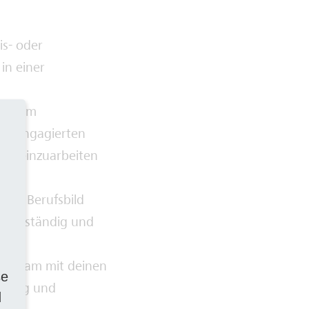
is- oder
in einer
rung im
uch engagierten
ich einzuarbeiten
. g. Berufsbild
elbstständig und
en.
einsam mit deinen
se
seitig und
d