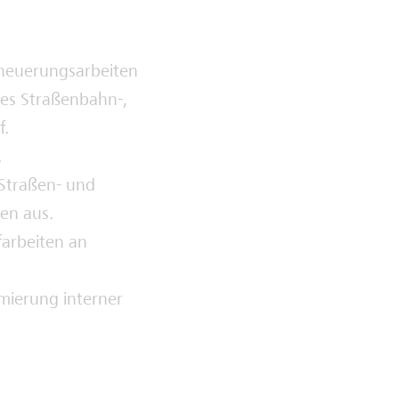
rneuerungsarbeiten
es Straßenbahn-,
f.
.
Straßen- und
en aus.
arbeiten an
imierung interner