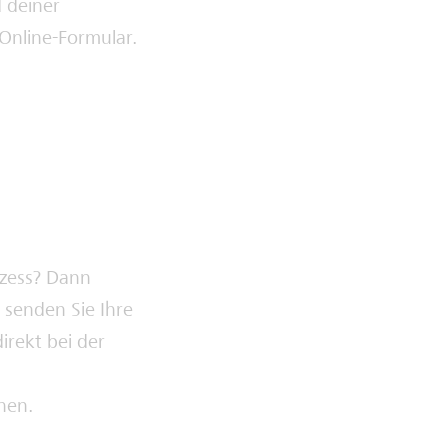
 deiner
Online-Formular.
ozess? Dann
e senden Sie Ihre
irekt bei der
hen.