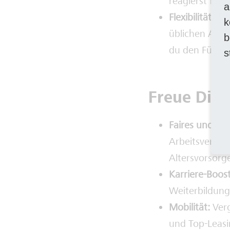
reagierst flex
a
Flexibilität:
Abg
k
üblichen Arbe
b
du den Führer
s
Freue Dich
Faires und at
Arbeitsvertrag
Altersvorsorg
Karriere-Boos
Weiterbildung
Mobilität:
Ver
und Top-Leasi