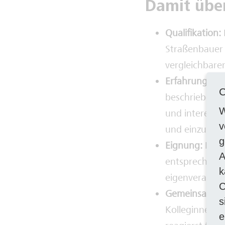
Damit übe
Qualifikation:
Straßenbauer 
vergleichbare
Erfahrung:
Id
C
beschriebenen
W
und interessie
v
und einzubrin
g
Eignung:
Du b
A
entsprechen, 
k
eigenverantwo
C
Gemeinsam zu
s
Kolleginnen u
e