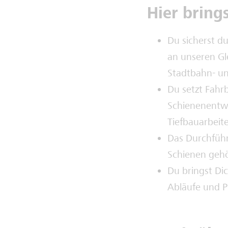
Hier bring
Du sicherst d
an unseren Gl
Stadtbahn- un
Du setzt Fahrb
Schienenentwä
Tiefbauarbeit
Das Durchführ
Schienen gehö
Du bringst Dic
Abläufe und P