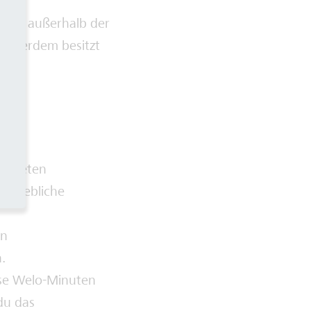
rbeit außerhalb der
 Außerdem besitzt
risteten
etriebliche
en
.
ose Welo-Minuten
du das