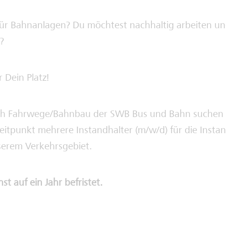
 für Bahnanlagen? Du möchtest nachhaltig arbeiten u
?
 Dein Platz!
ch Fahrwege/Bahnbau der SWB Bus und Bahn suchen
itpunkt mehrere Instandhalter (m/w/d) für die Insta
serem Verkehrsgebiet.
hst auf ein Jahr befristet.