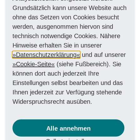
Bewerbungsunterlagen
Grundsätzlich kann unsere Website auch
ohne das Setzen von Cookies besucht
Zur Bearbeitung der Praktikumsanfrage
werden, ausgenommen hiervon sind
senden Sie uns bitte über das Online-
technisch notwendige Cookies. Nähere
Formular folgende Unterlagen:
Hinweise erhalten Sie in unserer
- Anschreiben
Datenschutzerklärung
und auf unserer
- Tabellarischer Lebenslauf
Cookie-Seite
(siehe Fußbereich). Sie
- Letztes Schulzeugnis
können dort auch jederzeit Ihre
- Schulbescheinigung
Einstellungen selbst bearbeiten und das
Ihnen jederzeit zur Verfügung stehende
Widerspruchsrecht ausüben.
Zeitliche Planung
Die Vermittlung eines passenden
Alle annehmen
Praktikumsplatzes nimmt