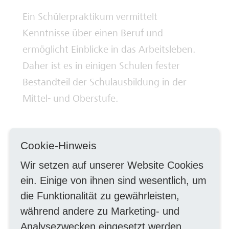
Ein Schülerpraktikum vermittelt
Deine Ausbilderinnen und Ausbilder
Kenntnisse über einen Beruf und
ermöglicht Einblicke in das Arbeitsleben.
Daher ist es in einigen Schulen fester
Bestandteil der Schulausbildung in der
Mittel- und Oberstufe.
Praktika können in allen
Cookie-Hinweis
Ausbildungsbereichen des Stadtwerke
Wir setzen auf unserer Website Cookies
Bonn Konzerns absolviert werden. Hierzu
ein. Einige von ihnen sind wesentlich, um
finden Sie eine Übersicht auf unserer
die Funktionalität zu gewährleisten,
Homepage.
während andere zu Marketing- und
Analysezwecken eingesetzt werden.