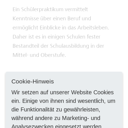
Ein Schülerpraktikum vermittelt
Deine Ausbilderinnen und Ausbilder
Kenntnisse über einen Beruf und
ermöglicht Einblicke in das Arbeitsleben.
Daher ist es in einigen Schulen fester
Bestandteil der Schulausbildung in der
Mittel- und Oberstufe.
Praktika können in allen
Cookie-Hinweis
Ausbildungsbereichen des Stadtwerke
Wir setzen auf unserer Website Cookies
Bonn Konzerns absolviert werden. Hierzu
ein. Einige von ihnen sind wesentlich, um
finden Sie eine Übersicht auf unserer
die Funktionalität zu gewährleisten,
Homepage.
während andere zu Marketing- und
Analysezwecken eingesetzt werden.