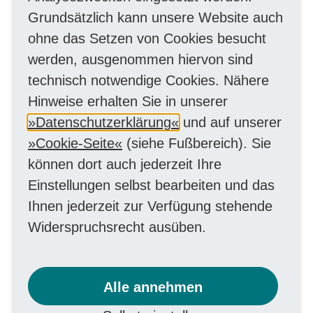
Bewerbungsunterlagen
Grundsätzlich kann unsere Website auch
ohne das Setzen von Cookies besucht
Zur Bearbeitung der Praktikumsanfrage
werden, ausgenommen hiervon sind
senden Sie uns bitte über das Online-
technisch notwendige Cookies. Nähere
Formular folgende Unterlagen:
Hinweise erhalten Sie in unserer
- Anschreiben
Datenschutzerklärung
und auf unserer
- Tabellarischer Lebenslauf
Cookie-Seite
(siehe Fußbereich). Sie
- Letztes Schulzeugnis
können dort auch jederzeit Ihre
- Schulbescheinigung
Einstellungen selbst bearbeiten und das
Ihnen jederzeit zur Verfügung stehende
Widerspruchsrecht ausüben.
Zeitliche Planung
Die Vermittlung eines passenden
Alle annehmen
Praktikumsplatzes nimmt