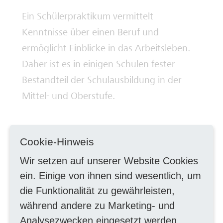
Ein Schülerpraktikum vermittelt
Deine Ausbilderinnen und Ausbilder
Kenntnisse über einen Beruf und
ermöglicht Einblicke in das Arbeitsleben.
Daher ist es in einigen Schulen fester
Bestandteil der Schulausbildung in der
Mittel- und Oberstufe.
Praktika können in allen
Cookie-Hinweis
Ausbildungsbereichen des Stadtwerke
Wir setzen auf unserer Website Cookies
Bonn Konzerns absolviert werden. Hierzu
ein. Einige von ihnen sind wesentlich, um
finden Sie eine Übersicht auf unserer
die Funktionalität zu gewährleisten,
Homepage.
während andere zu Marketing- und
Analysezwecken eingesetzt werden.