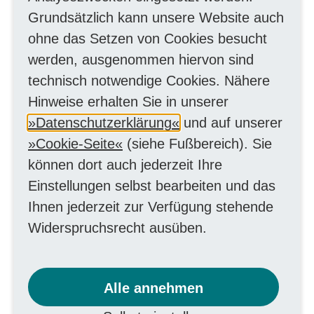
Bewerbungsunterlagen
Grundsätzlich kann unsere Website auch
ohne das Setzen von Cookies besucht
Zur Bearbeitung der Praktikumsanfrage
werden, ausgenommen hiervon sind
senden Sie uns bitte über das Online-
technisch notwendige Cookies. Nähere
Formular folgende Unterlagen:
Hinweise erhalten Sie in unserer
- Anschreiben
Datenschutzerklärung
und auf unserer
- Tabellarischer Lebenslauf
Cookie-Seite
(siehe Fußbereich). Sie
- Letztes Schulzeugnis
können dort auch jederzeit Ihre
- Schulbescheinigung
Einstellungen selbst bearbeiten und das
Ihnen jederzeit zur Verfügung stehende
Widerspruchsrecht ausüben.
Zeitliche Planung
Die Vermittlung eines passenden
Alle annehmen
Praktikumsplatzes nimmt