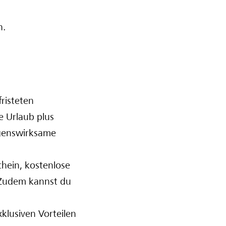
n.
risteten
e Urlaub plus
ögenswirksame
hein, kostenlose
 Zudem kannst du
klusiven Vorteilen