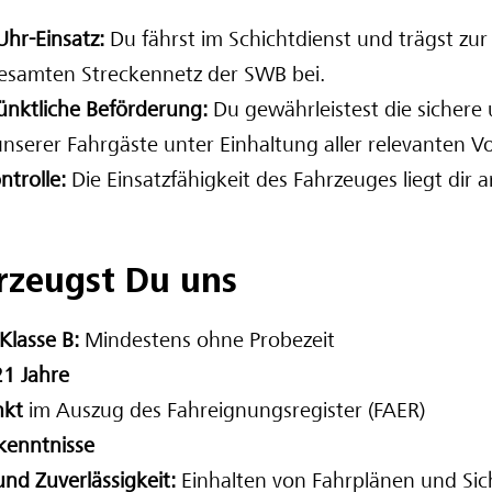
hr-Einsatz:
Du fährst im Schichtdienst und trägst zur
gesamten Streckennetz der SWB bei.
ünktliche Beförderung:
Du gewährleistest die sichere
nserer Fahrgäste unter Einhaltung aller relevanten Vo
ntrolle:
Die Einsatzfähigkeit des Fahrzeuges liegt dir 
rzeugst Du uns
Klasse B:
Mindestens ohne Probezeit
21 Jahre
nkt
im Auszug des Fahreignungsregister (FAER)
kenntnisse
und Zuverlässigkeit:
Einhalten von Fahrplänen und Sich