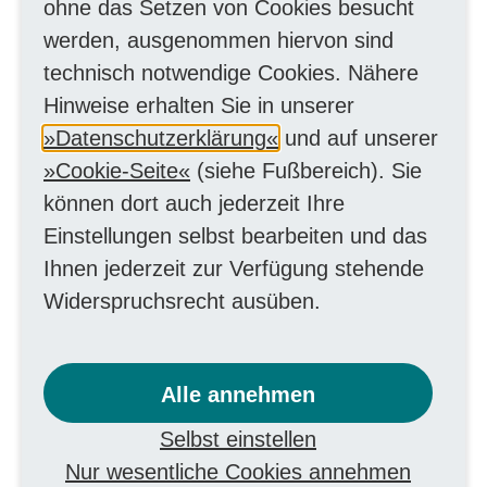
- Anschreiben
ohne das Setzen von Cookies besucht
werden, ausgenommen hiervon sind
- Tabellarischer Lebenslauf
technisch notwendige Cookies. Nähere
- Letztes Schulzeugnis
Hinweise erhalten Sie in unserer
- Immatrikulationsbescheinigung
Datenschutzerklärung
und auf unserer
- Nachweis über vorgeschriebenes
Cookie-Seite
(siehe Fußbereich). Sie
Praktikum
können dort auch jederzeit Ihre
Einstellungen selbst bearbeiten und das
Zeitliche Planung
Ihnen jederzeit zur Verfügung stehende
Widerspruchsrecht ausüben.
Die Vermittlung eines passenden
Praktikumsplatzes nimmt
erfahrungsgemäß einige Zeit in Anspruch.
Alle annehmen
Deshalb und aufgrund der großen
Selbst einstellen
Nachfrage nach Praktikumsplätzen bitten
Nur wesentliche Cookies annehmen