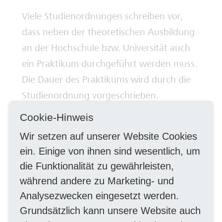
Viele Studienordnungen schreiben vor,
Deine Ausbilderinnen und Ausbilder
dass neben der theoretischen Ausbildung
an der Hochschule bzw. Universität auch
ein Praktikum durchgeführt werden muss.
Die Dauer des Praktikums wird durch die
Studienordnung vorgeschrieben.
Cookie-Hinweis
Wir setzen auf unserer Website Cookies
Bewerbungsunterlagen
ein. Einige von ihnen sind wesentlich, um
die Funktionalität zu gewährleisten,
Zur Bearbeitung der Praktikumsanfrage
während andere zu Marketing- und
senden Sie uns bitte über das Online-
Analysezwecken eingesetzt werden.
Formular folgende Unterlagen:
Grundsätzlich kann unsere Website auch