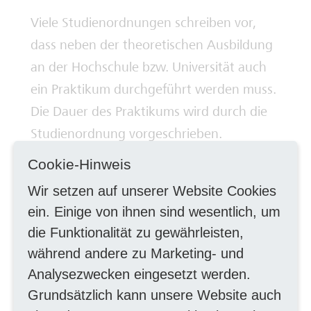
Viele Studienordnungen schreiben vor,
Deine Ausbilderinnen und Ausbilder
dass neben der theoretischen Ausbildung
an der Hochschule bzw. Universität auch
ein Praktikum durchgeführt werden muss.
Die Dauer des Praktikums wird durch die
Studienordnung vorgeschrieben.
Cookie-Hinweis
Wir setzen auf unserer Website Cookies
Bewerbungsunterlagen
ein. Einige von ihnen sind wesentlich, um
die Funktionalität zu gewährleisten,
Zur Bearbeitung der Praktikumsanfrage
während andere zu Marketing- und
senden Sie uns bitte über das Online-
Analysezwecken eingesetzt werden.
Formular folgende Unterlagen:
Grundsätzlich kann unsere Website auch