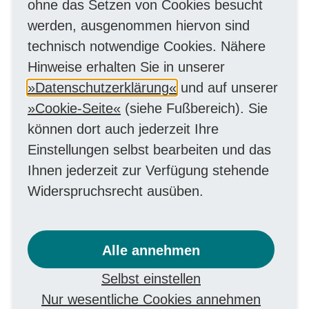
- Anschreiben
ohne das Setzen von Cookies besucht
werden, ausgenommen hiervon sind
- Tabellarischer Lebenslauf
technisch notwendige Cookies. Nähere
- Letztes Schulzeugnis
Hinweise erhalten Sie in unserer
- Immatrikulationsbescheinigung
Datenschutzerklärung
und auf unserer
- Nachweis über vorgeschriebenes
Cookie-Seite
(siehe Fußbereich). Sie
Praktikum
können dort auch jederzeit Ihre
Einstellungen selbst bearbeiten und das
Zeitliche Planung
Ihnen jederzeit zur Verfügung stehende
Widerspruchsrecht ausüben.
Die Vermittlung eines passenden
Praktikumsplatzes nimmt
erfahrungsgemäß einige Zeit in Anspruch.
Alle annehmen
Deshalb und aufgrund der großen
Selbst einstellen
Nachfrage nach Praktikumsplätzen bitten
Nur wesentliche Cookies annehmen