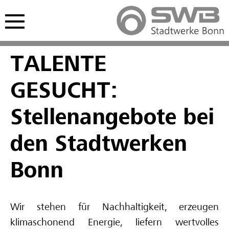
Hauptmenü öffnen
nü öffnen
TALENTE
Freie Ausbildungsplätze
Freie Stellen
Studentisches Praktikum
GESUCHT:
Kaufmännische Ausbildung
Interviews Fachkräfte
Werkstudium
Stellenangebote bei
Gewerblich-technische Ausbildung
Spannende Berufe im Video
den Stadtwerken
Deine Zukunft im Video
Bonn
Schulpraktikum
Wir stehen für Nachhaltigkeit, erzeugen
Interviews Auszubildende
klimaschonend Energie, liefern wertvolles