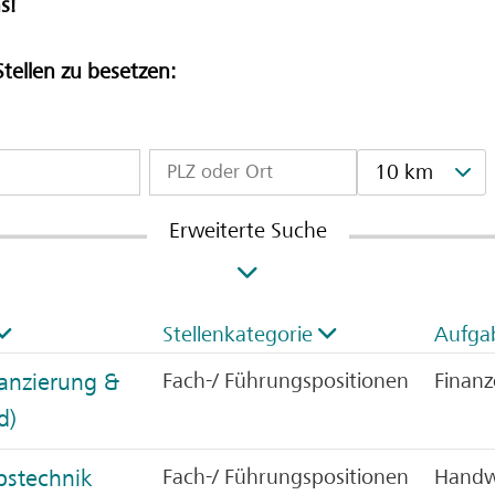
s!
Stellen zu besetzen:
10 km
Erweiterte Suche
Stellenkategorie
Aufga
nanzierung &
Fach-/ Führungspositionen
Finan
d)
ebstechnik
Fach-/ Führungspositionen
Handw