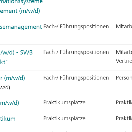
rmationssysteme
ement (m/w/d)
eisemanagement
Fach-/ Führungspositionen
Mitarb
m/w/d) - SWB
Fach-/ Führungspositionen
Mitarb
Vertri
kt"
r (m/w/d)
Fach-/ Führungspositionen
Person
w/d)
(m/w/d)
Praktikumsplätze
Prakt
ktikum
Praktikumsplätze
Prakt