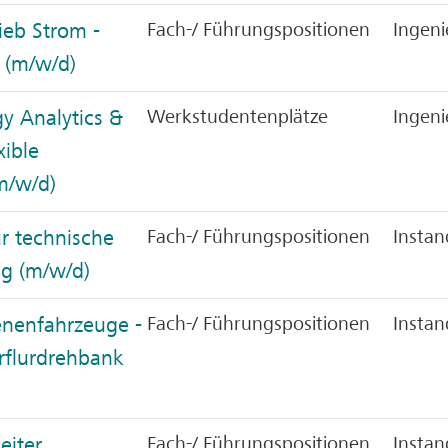
ieb Strom -
Fach-/ Führungspositionen
Ingeni
 (m/w/d)
y Analytics &
Werkstudentenplätze
Ingeni
xible
m/w/d)
ür technische
Fach-/ Führungspositionen
Instan
g (m/w/d)
enenfahrzeuge -
Fach-/ Führungspositionen
Instan
rflurdrehbank
eiter
Fach-/ Führungspositionen
Instan