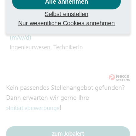
Alle annehmen
Aufgabengebiet
Selbst einstellen
Werkstudent Energy Analytics &
Nur wesentliche Cookies annehmen
Dashboards für flexible Stromerzeugung
(m/w/d)
Ingenieurwesen, TechnikerIn
Kein passendes Stellenangebot gefunden?
Dann erwarten wir gerne Ihre
!
Initiativbewerbung
zum Jobalert