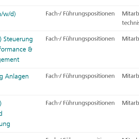
m/w/d)
Fach-/ Führungspositionen
Mitarb
techni
) Steuerung
Fach-/ Führungspositionen
Mitarb
rformance &
agement
ng Anlagen
Fach-/ Führungspositionen
Mitarb
)
Fach-/ Führungspositionen
Mitarb
d
tung