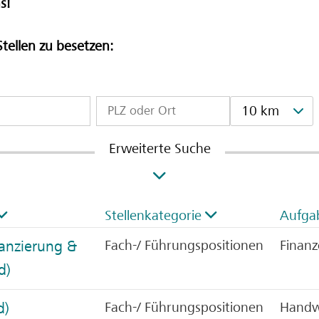
s!
Stellen zu besetzen:
10 km
Erweiterte Suche
Stellenkategorie
Aufga
nanzierung &
Fach-/ Führungspositionen
Finan
d)
d)
Fach-/ Führungspositionen
Handwe