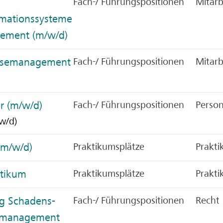
Fach-/ Führungspositionen
Mitarb
rmationssysteme
ement (m/w/d)
eisemanagement
Fach-/ Führungspositionen
Mitarb
r (m/w/d)
Fach-/ Führungspositionen
Person
w/d)
(m/w/d)
Praktikumsplätze
Prakt
ktikum
Praktikumsplätze
Prakt
ng Schadens-
Fach-/ Führungspositionen
Recht
gsmanagement