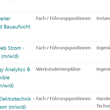
eiter
Fach-/ Führungspositionen
Instan
d Bauaufsicht
ieb Strom -
Fach-/ Führungspositionen
Ingeni
 (m/w/d)
y Analytics &
Werkstudentenplätze
Ingeni
xible
m/w/d)
Elektrotechnik -
Fach-/ Führungspositionen
Handwe
Techni
rom (m/w/d)