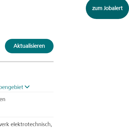
zum Jobalert
Aktualisieren
bengebiet
zen
rk elektrotechnisch,