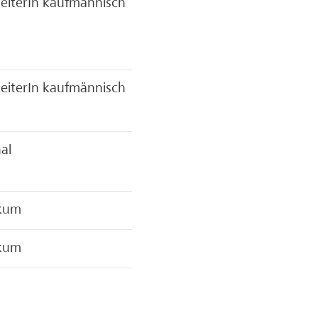
eiterIn kaufmännisch
eiterIn kaufmännisch
al
ikum
ikum