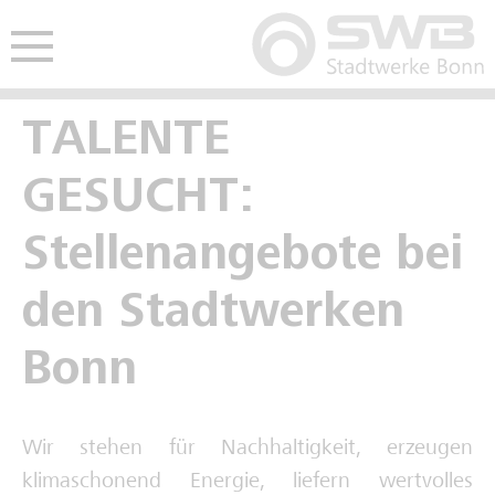
Hauptmenü öffnen
nü öffnen
TALENTE
Freie Ausbildungsplätze
Freie Stellen
Studentisches Praktikum
GESUCHT:
Kaufmännische Ausbildung
Interviews Fachkräfte
Werkstudium
Stellenangebote bei
Gewerblich-technische Ausbildung
Spannende Berufe im Video
den Stadtwerken
Deine Zukunft im Video
Bonn
Schulpraktikum
Wir stehen für Nachhaltigkeit, erzeugen
Interviews Auszubildende
klimaschonend Energie, liefern wertvolles