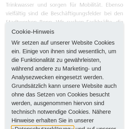
Trinkwasser und sorgen für Mobilität. Ebenso
Deine Ausbilderinnen und Ausbilder
vielfältig sind die Beschäftigungsfelder bei den
Stadtwerken Bonn. Wir suchen Fachkräfte, die
innovativ denken und fortschrittlich
Cookie-Hinweis
handeln.
Werden Sie Teil unseres
Wir setzen auf unserer Website Cookies
Unternehmens!
ein. Einige von ihnen sind wesentlich, um
die Funktionalität zu gewährleisten,
Zurzeit sind folgende Stellen zu besetzen:
während andere zu Marketing- und
Analysezwecken eingesetzt werden.
Grundsätzlich kann unsere Website auch
ohne das Setzen von Cookies besucht
werden, ausgenommen hiervon sind
technisch notwendige Cookies. Nähere
Hinweise erhalten Sie in unserer
10 km
Datenschutzerklärung
und auf unserer