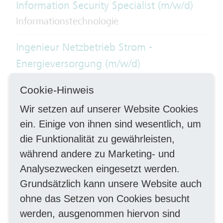
Information Security Specialist (m/w/d)
Informationstechnologie
Ingenieur Netzbetrieb Strom -
Energieversorgung (m/w/d)
Ingenieurwesen, TechnikerIn
Cookie-Hinweis
Instandhalter Schienenfahrzeuge (m/w/d)
Wir setzen auf unserer Website Cookies
Handwerk mechanisch
ein. Einige von ihnen sind wesentlich, um
die Funktionalität zu gewährleisten,
Instandhalter Schienenfahrzeuge -
während andere zu Marketing- und
Schwerpunkt Unterflurdrehbank (m/w/d)
Analysezwecken eingesetzt werden.
Instandhaltung
Grundsätzlich kann unsere Website auch
ohne das Setzen von Cookies besucht
Koordinator
werden, ausgenommen hiervon sind
Betriebsmittelinformationssysteme und