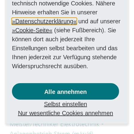
technisch notwendige Cookies. Nähere
Prozessmanagement (m/w/d)
Hinweise erhalten Sie in unserer
MitarbeiterIn kaufmännisch
Datenschutzerklärung
und auf unserer
Cookie-Seite
(siehe Fußbereich). Sie
Kreditorenbuchhalter für
können dort auch jederzeit Ihre
Konzerneingangsrechnungen /
Einstellungen selbst bearbeiten und das
Finanzbuchhalter (m/w/d)
Ihnen jederzeit zur Verfügung stehende
Finanzen
Widerspruchsrecht ausüben.
Meister/Techniker Elektrotechnik (m/w/d)
als Netzführer Energieversorgung –
Alle annehmen
Leitstelle
Selbst einstellen
Handwerk elektrotechnisch
Nur wesentliche Cookies annehmen
Meister/Techniker Elektrotechnik -
Anlagenbetrieb Strom (m/w/d)