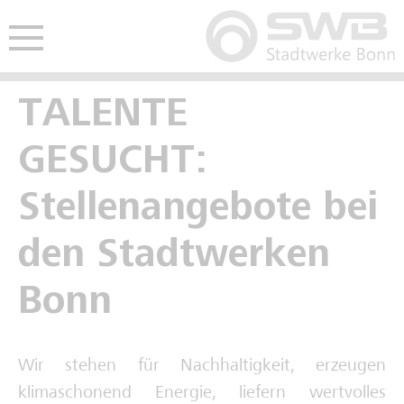
Hauptmenü öffnen
nü öffnen
TALENTE
Freie Ausbildungsplätze
Freie Stellen
Studentisches Praktikum
GESUCHT:
Kaufmännische Ausbildung
Interviews Fachkräfte
Werkstudium
Stellenangebote bei
Gewerblich-technische Ausbildung
Spannende Berufe im Video
den Stadtwerken
Deine Zukunft im Video
Bonn
Schulpraktikum
Wir stehen für Nachhaltigkeit, erzeugen
Interviews Auszubildende
klimaschonend Energie, liefern wertvolles