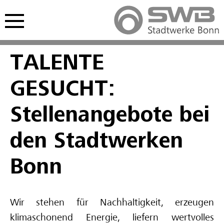
Hauptmenü öffnen
nü öffnen
TALENTE
Freie Ausbildungsplätze
Freie Stellen
Studentisches Praktikum
GESUCHT:
Kaufmännische Ausbildung
Interviews Fachkräfte
Werkstudium
Stellenangebote bei
Gewerblich-technische Ausbildung
Spannende Berufe im Video
den Stadtwerken
Deine Zukunft im Video
Bonn
Schulpraktikum
Wir stehen für Nachhaltigkeit, erzeugen
Interviews Auszubildende
klimaschonend Energie, liefern wertvolles