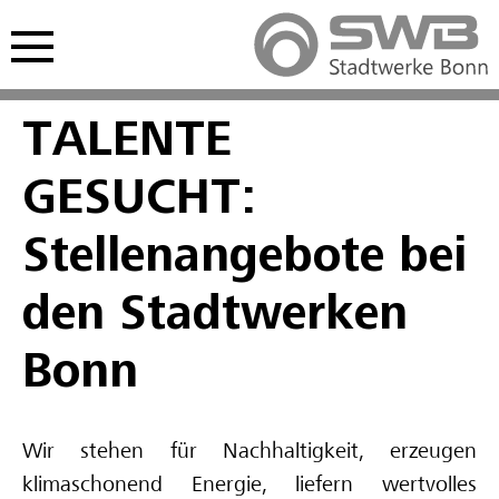
Hauptmenü öffnen
nü öffnen
TALENTE
Freie Ausbildungsplätze
Freie Stellen
Studentisches Praktikum
GESUCHT:
Kaufmännische Ausbildung
Interviews Fachkräfte
Werkstudium
Stellenangebote bei
Gewerblich-technische Ausbildung
Spannende Berufe im Video
den Stadtwerken
Deine Zukunft im Video
Bonn
Schulpraktikum
Wir stehen für Nachhaltigkeit, erzeugen
Interviews Auszubildende
klimaschonend Energie, liefern wertvolles