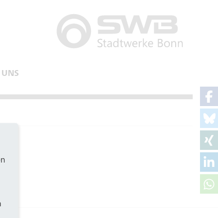
 UNS
en
h