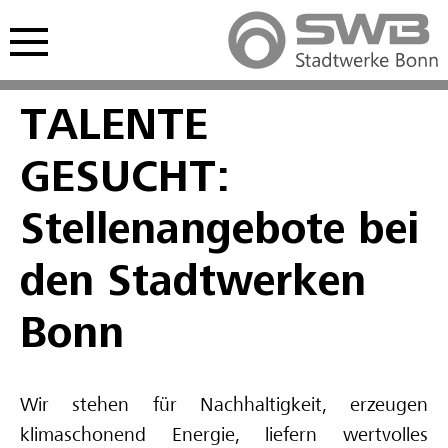
Hauptmenü öffnen
nü öffnen
TALENTE
Freie Ausbildungsplätze
Freie Stellen
Studentisches Praktikum
GESUCHT:
Kaufmännische Ausbildung
Interviews Fachkräfte
Werkstudium
Stellenangebote bei
Gewerblich-technische Ausbildung
Spannende Berufe im Video
den Stadtwerken
Deine Zukunft im Video
Bonn
Schulpraktikum
Wir stehen für Nachhaltigkeit, erzeugen
Interviews Auszubildende
klimaschonend Energie, liefern wertvolles